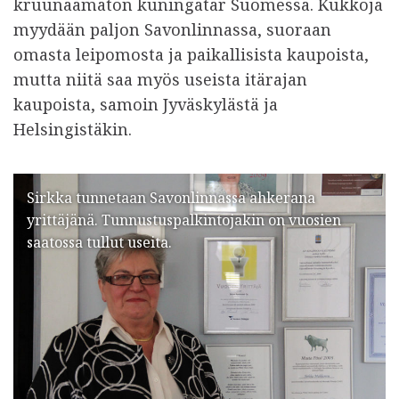
kruunaamaton kuningatar Suomessa. Kukkoja
myydään paljon Savonlinnassa, suoraan
omasta leipomosta ja paikallisista kaupoista,
mutta niitä saa myös useista itärajan
kaupoista, samoin Jyväskylästä ja
Helsingistäkin.
Sirkka tunnetaan Savonlinnassa ahkerana
yrittäjänä. Tunnustuspalkintojakin on vuosien
saatossa tullut useita.