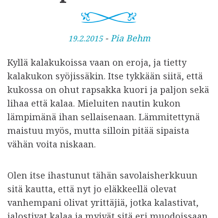
J
-
Pia Behm
19.2.2015
u
Kyllä kalakukoissa vaan on eroja, ja tietty
l
kalakukon syöjissäkin. Itse tykkään siitä, että
k
kukossa on ohut rapsakka kuori ja paljon sekä
a
lihaa että kalaa. Mieluiten nautin kukon
i
lämpimänä ihan sellaisenaan. Lämmitettynä
s
maistuu myös, mutta silloin pitää sipaista
t
vähän voita niskaan.
u
Olen itse ihastunut tähän savolaisherkkuun
sitä kautta, että nyt jo eläkkeellä olevat
vanhempani olivat yrittäjiä, jotka kalastivat,
jalostivat kalaa ja myivät sitä eri muodoissaan.