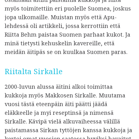
myös toimitettiin eri puolelle Suomea, joskus
jopa ulkomaille. Muistan myös että Apu-
lehdessä oli artikkeli, jossa kerrottiin että
Riitta Behm paistaa Suomen parhaat kukot. Ja
minä tietysti kehuskelin kavereille, että
meidän äitipäs se on kuulkaa Suomen paras.
Riitalta Sirkalle
2000-luvun alussa äitini alkoi toimittaa
kukkoja myös Makkosen Sirkalle. Muutama
vuosi tästä eteenpäin äiti päätti jäädä
eläkkeelle ja myi reseptinsä ja nimensä
Sirkalle. Kävipä vielä alkuvaiheessa välillä
paistamassa Sirkan tyttöjen kanssa kukkoja ja
kertoi omat vuosien saatossa hyviksi havaitut