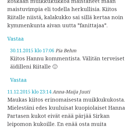
koskaan muikkukukkoa maistaneet maan
maistuvimpia eli todella herkullisia. Kiitos
Riitalle niistä, kalakukko sai sillä kertaa noin
kymmenkunta aivan uutta ”fanittajaa”.
Vastaa
30.11.2015 klo 17:06
Pia Behm
Kiitos Hannu kommentista. Välitän terveiset
äidilleni Riitalle 🙂
Vastaa
11.12.2015 klo 23:14
Anna-Maija Juuti
Maukas kiitos erinomaisesta muikkukukosta.
Mielestäni edes kuuluisat kuopiolaiset Hanna
Partasen kukot eivät enää pärjää Sirkan
leipomon kukoille. En enää osta muita