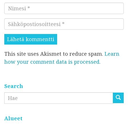
e
N
n
i
t
S
m
t
ä
e
i
h
s
s
k
i
i
This site uses Akismet to reduce spam.
Learn
ö
*
*
how your comment data is processed.
p
o
s
t
Search
i
Etsi
o
s
o
Alueet
i