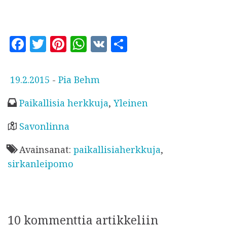
F
T
Pi
W
V
S
a
w
n
h
K
h
c
it
te
at
a
J
19.2.2015
-
Pia Behm
e
te
r
s
r
u
Paikallisia herkkuja
,
Yleinen
b
r
es
A
e
l
o
t
p
k
Savonlinna
a
o
p
Avainsanat:
paikallisiaherkkuja
,
i
k
sirkanleipomo
s
t
u
10 kommenttia artikkeliin