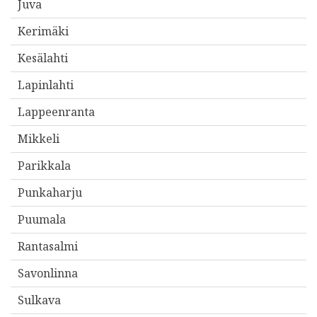
Juva
t
Kerimäki
t
e
Kesälahti
e
Lapinlahti
s
Lappeenranta
i
*
Mikkeli
Parikkala
Punkaharju
Puumala
Rantasalmi
Savonlinna
Sulkava