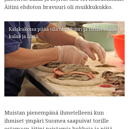
Äitini ehdoton bravuuri oli muikkukukko.
Kalakukossa pitää olla ohut kuori ja sisällä reilusti
kalaa ja lihaa.
Muistan pienempänä ihmetelleeni kun
ihmiset ympäri Suomea saapuivat torille
ostamaan äitini paistamia kukkoja ja niitä