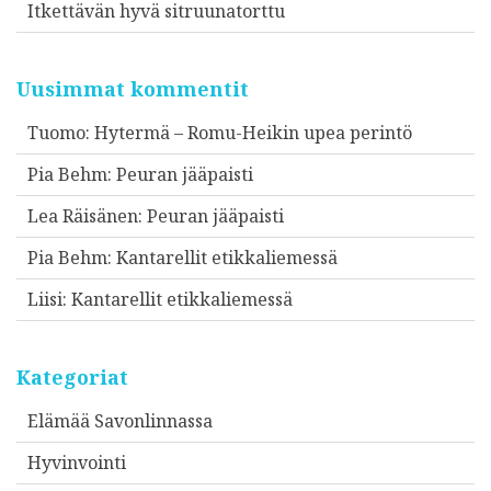
Itkettävän hyvä sitruunatorttu
Uusimmat kommentit
Tuomo
:
Hytermä – Romu-Heikin upea perintö
Pia Behm
:
Peuran jääpaisti
Lea Räisänen
:
Peuran jääpaisti
Pia Behm
:
Kantarellit etikkaliemessä
Liisi
:
Kantarellit etikkaliemessä
Kategoriat
Elämää Savonlinnassa
Hyvinvointi