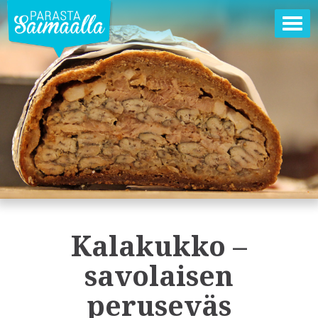
Ava
val
Kalakukko –
savolaisen
peruseväs