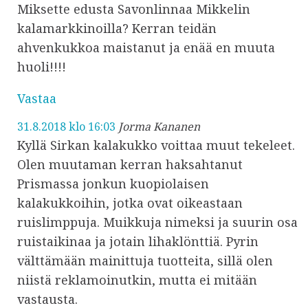
Miksette edusta Savonlinnaa Mikkelin
kalamarkkinoilla? Kerran teidän
ahvenkukkoa maistanut ja enää en muuta
huoli!!!!
Vastaa
31.8.2018 klo 16:03
Jorma Kananen
Kyllä Sirkan kalakukko voittaa muut tekeleet.
Olen muutaman kerran haksahtanut
Prismassa jonkun kuopiolaisen
kalakukkoihin, jotka ovat oikeastaan
ruislimppuja. Muikkuja nimeksi ja suurin osa
ruistaikinaa ja jotain lihaklönttiä. Pyrin
välttämään mainittuja tuotteita, sillä olen
niistä reklamoinutkin, mutta ei mitään
vastausta.