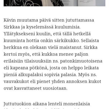
Kävin muutama päivä sitten jututtamassa
Sirkkaa ja kyselemässä kuulumisia.
Yllätyksekseni kuulin, että tällä hetkellä
kuuminta hottia onkin särkikukko. Sellaista
herkkua en olekaan vielä maistanut. Sirkka
kertoi myös, että kukkoa menee paljon
erilaisiin tilaisuuksiin ns. patonkimuotoisena
eli kapeana pötkönä, josta on helppo leikata
pieniä alkupalaksi sopivia palasia. Myös ns.
vauvakukot eli pienet yhden annoksen kukot
ovat kasvattaneet suosiotaan.
Juttutuokion aikana lenteli monenlaisia