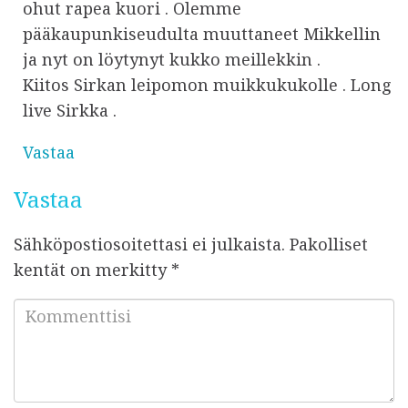
ohut rapea kuori . Olemme
pääkaupunkiseudulta muuttaneet Mikkellin
ja nyt on löytynyt kukko meillekkin .
Kiitos Sirkan leipomon muikkukukolle . Long
live Sirkka .
Vastaa
Vastaa
Sähköpostiosoitettasi ei julkaista.
Pakolliset
kentät on merkitty
*
K
o
m
m