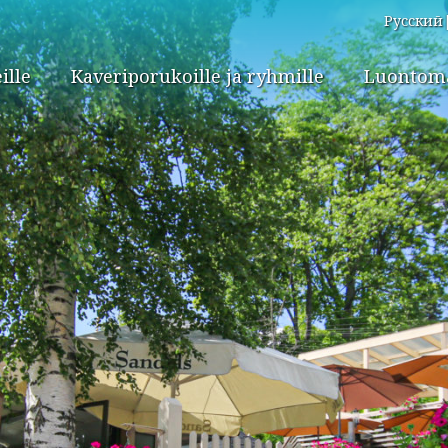
Русский
ille
Kaveriporukoille ja ryhmille
Luontomat