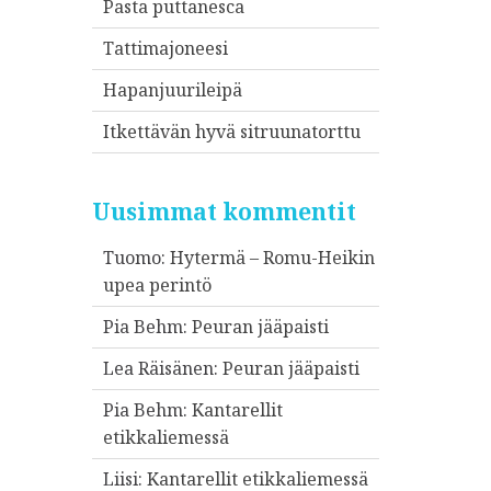
Pasta puttanesca
Tattimajoneesi
Hapanjuurileipä
Itkettävän hyvä sitruunatorttu
Uusimmat kommentit
Tuomo
:
Hytermä – Romu-Heikin
upea perintö
Pia Behm
:
Peuran jääpaisti
Lea Räisänen
:
Peuran jääpaisti
Pia Behm
:
Kantarellit
etikkaliemessä
Liisi
:
Kantarellit etikkaliemessä