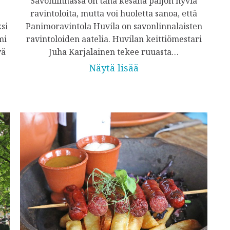
Savonlinnassa on tänä kesänä paljon hyviä
ravintoloita, mutta voi huoletta sanoa, että
si
Panimoravintola Huvila on savonlinnalaisten
mi
ravintoloiden aatelia. Huvilan keittiömestari
vä
Juha Karjalainen tekee ruuasta…
Näytä lisää