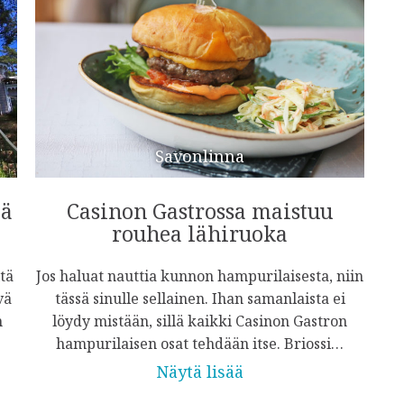
Savonlinna
iä
Casinon Gastrossa maistuu
rouhea lähiruoka
tä
Jos haluat nauttia kunnon hampurilaisesta, niin
vä
tässä sinulle sellainen. Ihan samanlaista ei
n
löydy mistään, sillä kaikki Casinon Gastron
hampurilaisen osat tehdään itse. Briossi…
Näytä lisää