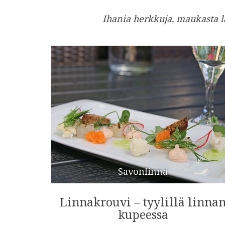
Ihania herkkuja, maukasta l
Savonlinna
Linnakrouvi – tyylillä linna
kupeessa