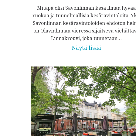
Mitäpä olisi Savonlinnan kesä ilman hyvää
ruokaa ja tunnelmallisia kesäravintoloita. Yk
Savonlinnan kesäravintoloiden ehdoton hel
on Olavinlinnan vieressä sijaitseva viehättä
Linnakrouvi, joka tunnetaan…
Näytä lisää