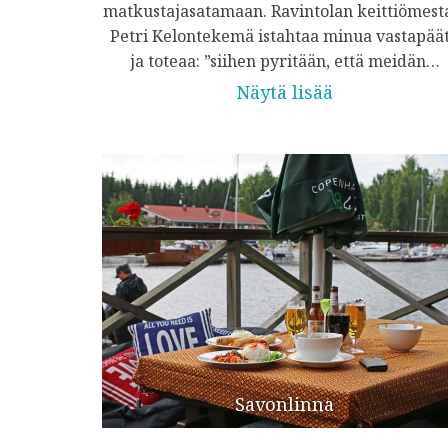
matkustajasatamaan. Ravintolan keittiömest
Petri Kelontekemä istahtaa minua vastapää
ja toteaa: ”siihen pyritään, että meidän…
Näytä lisää
Savonlinna