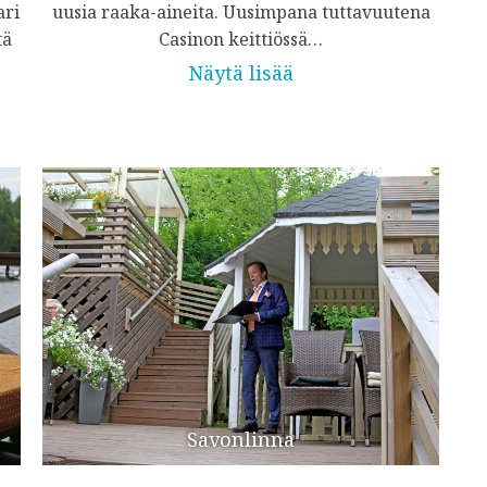
ari
uusia raaka-aineita. Uusimpana tuttavuutena
tä
Casinon keittiössä…
Näytä lisää
Savonlinna