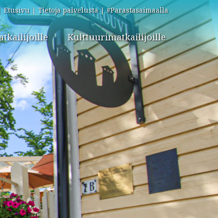
Etusivu
Tietoja palvelusta
#Parastasaimaalla
kailijoille
Kulttuurimatkailijoille