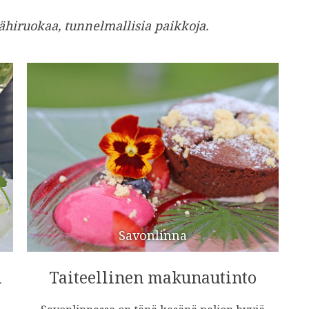
ähiruokaa, tunnelmallisia paikkoja.
Savonlinna
n
Taiteellinen makunautinto