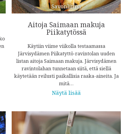
Savonlinna
Aitoja Saimaan makuja
Piikatytössä
kko
en
Käytiin viime viikolla testaamassa
Järvisydämen Piikatyttö-ravintolan uuden
listan aitoja Saimaan makuja. Järvisydämen
ravintolahan tunnetaan siitä, että siellä
käytetään reilusti paikallisia raaka-aineita. Ja
mitä…
Näytä lisää