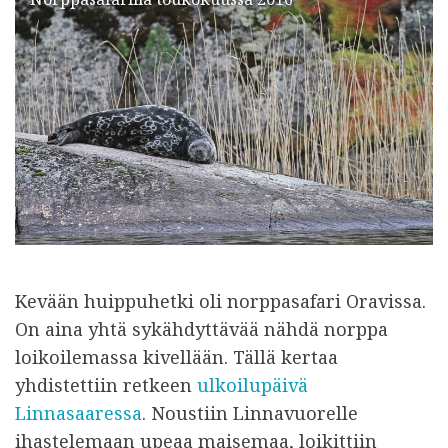
Kevään huippuhetki oli norppasafari Oravissa.
On aina yhtä sykähdyttävää nähdä norppa
loikoilemassa kivellään. Tällä kertaa
yhdistettiin retkeen
ulkoilupäivä
Linnasaaressa
. Noustiin Linnavuorelle
ihastelemaan upeaa maisemaa, loikittiin