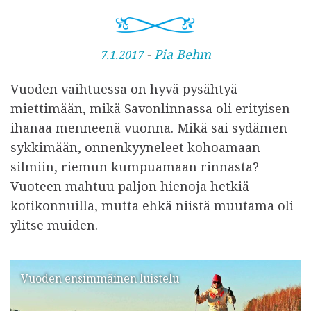
J
-
Pia Behm
7.1.2017
u
Vuoden vaihtuessa on hyvä pysähtyä
l
miettimään, mikä Savonlinnassa oli erityisen
k
ihanaa menneenä vuonna. Mikä sai sydämen
a
sykkimään, onnenkyyneleet kohoamaan
i
silmiin, riemun kumpuamaan rinnasta?
s
Vuoteen mahtuu paljon hienoja hetkiä
t
kotikonnuilla, mutta ehkä niistä muutama oli
u
ylitse muiden.
Vuoden ensimmäinen luistelu