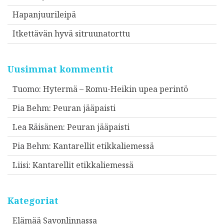
Hapanjuurileipä
Itkettävän hyvä sitruunatorttu
Uusimmat kommentit
Tuomo
:
Hytermä – Romu-Heikin upea perintö
Pia Behm
:
Peuran jääpaisti
Lea Räisänen
:
Peuran jääpaisti
Pia Behm
:
Kantarellit etikkaliemessä
Liisi
:
Kantarellit etikkaliemessä
Kategoriat
Elämää Savonlinnassa