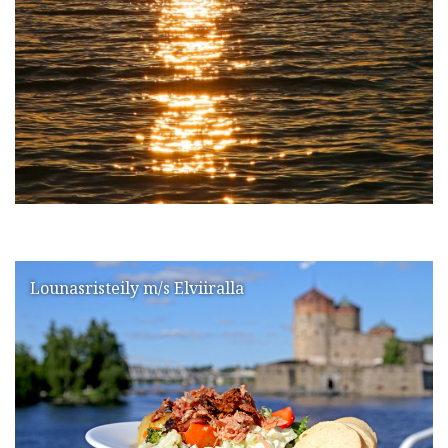
Lounasristeily m/s Elviiralla