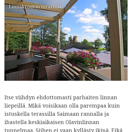
Linnakrouvin terassilla
Itse viihdyn ehdottomasti parhaiten linnan
liepeillä. Mikä voisikaan olla parempaa kuin
istuskella terassilla Saimaan rannalla ja
ihastella keskiaikaisen Olavinlinnan
tunnelmaa. Siihen ei vaan kyllästy ikinä. Eikä