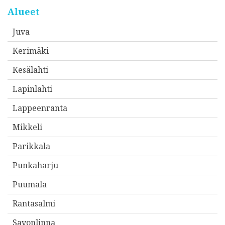
o
Alueet
i
Juva
t
Kerimäki
t
e
Kesälahti
e
Lapinlahti
s
Lappeenranta
i
*
Mikkeli
Parikkala
Punkaharju
Puumala
Rantasalmi
Savonlinna