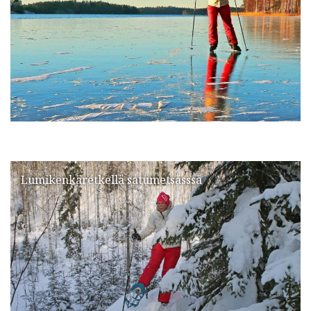
Lumikenkäretkellä satumetsässsä