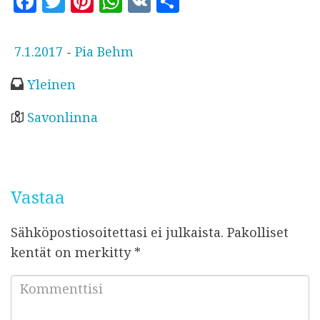
F
T
Pi
W
V
S
a
w
n
h
K
h
c
it
te
at
a
J
7.1.2017
-
Pia Behm
e
te
r
s
r
u
Yleinen
b
r
es
A
e
l
o
t
p
k
Savonlinna
a
o
p
i
k
s
t
Vastaa
u
Sähköpostiosoitettasi ei julkaista.
Pakolliset
kentät on merkitty
*
K
o