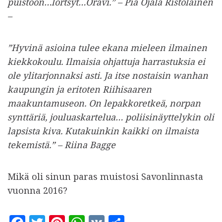
puistoon…lörtsyt…Oravi.” – Pia Ojala Ristolainen
–
”Hyvinä asioina tulee ekana mieleen ilmainen
kiekkokoulu. Ilmaisia ohjattuja harrastuksia ei
ole ylitarjonnaksi asti. Ja itse nostaisin wanhan
kaupungin ja eritoten Riihisaaren
maakuntamuseon. On lepakkoretkeä, norpan
synttäriä, jouluaskartelua… poliisinäyttelykin oli
lapsista kiva. Kutakuinkin kaikki on ilmaista
tekemistä.” – Riina Bagge
Mikä oli sinun paras muistosi Savonlinnasta
vuonna 2016?