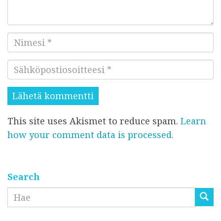
m
m
e
N
n
i
t
S
m
t
ä
e
i
h
s
s
k
i
i
This site uses Akismet to reduce spam.
Learn
ö
*
*
how your comment data is processed.
p
o
s
t
Search
i
Etsi
o
s