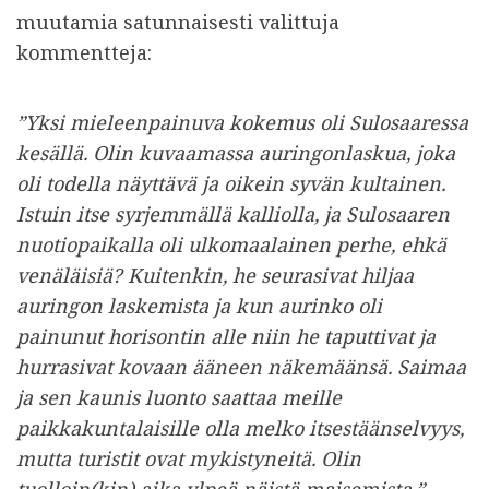
muutamia satunnaisesti valittuja
kommentteja:
”Yksi mieleenpainuva kokemus oli Sulosaaressa
kesällä. Olin kuvaamassa auringonlaskua, joka
oli todella näyttävä ja oikein syvän kultainen.
Istuin itse syrjemmällä kalliolla, ja Sulosaaren
nuotiopaikalla oli ulkomaalainen perhe, ehkä
venäläisiä? Kuitenkin, he seurasivat hiljaa
auringon laskemista ja kun aurinko oli
painunut horisontin alle niin he taputtivat ja
hurrasivat kovaan ääneen näkemäänsä. Saimaa
ja sen kaunis luonto saattaa meille
paikkakuntalaisille olla melko itsestäänselvyys,
mutta turistit ovat mykistyneitä. Olin
tuolloin(kin) aika ylpeä näistä maisemista.” –