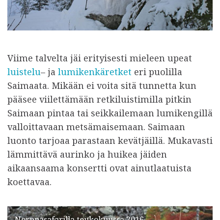
Viime talvelta jäi erityisesti mieleen upeat
luistelu
– ja
lumikenkäretket
eri puolilla
Saimaata. Mikään ei voita sitä tunnetta kun
pääsee viilettämään retkiluistimilla pitkin
Saimaan pintaa tai seikkailemaan lumikengillä
valloittavaan metsämaisemaan. Saimaan
luonto tarjoaa parastaan kevätjäillä. Mukavasti
lämmittävä aurinko ja huikea jäiden
aikaansaama konsertti ovat ainutlaatuista
koettavaa.
Norppasafarilla toukokuussa 2016