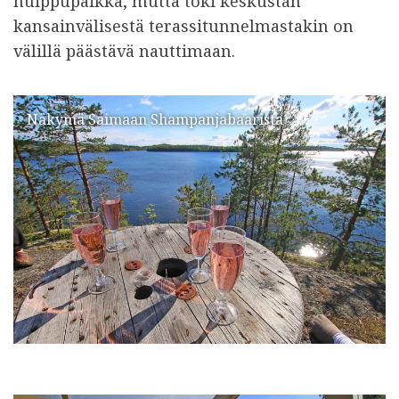
huippupaikka, mutta toki keskustan
kansainvälisestä terassitunnelmastakin on
välillä päästävä nauttimaan.
Näkymä Saimaan Shampanjabaarista