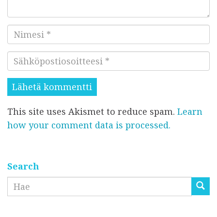
m
e
N
n
i
t
S
m
t
ä
e
i
h
s
s
k
i
i
This site uses Akismet to reduce spam.
Learn
ö
*
*
how your comment data is processed.
p
o
s
t
Search
i
Etsi
o
s