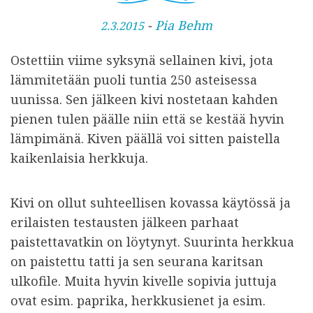
J
-
Pia Behm
2.3.2015
u
Ostettiin viime syksynä sellainen kivi, jota
l
lämmitetään puoli tuntia 250 asteisessa
k
uunissa. Sen jälkeen kivi nostetaan kahden
a
pienen tulen päälle niin että se kestää hyvin
i
lämpimänä. Kiven päällä voi sitten paistella
s
kaikenlaisia herkkuja.
t
u
Kivi on ollut suhteellisen kovassa käytössä ja
erilaisten testausten jälkeen parhaat
paistettavatkin on löytynyt. Suurinta herkkua
on paistettu tatti ja sen seurana karitsan
ulkofile. Muita hyvin kivelle sopivia juttuja
ovat esim. paprika, herkkusienet ja esim.