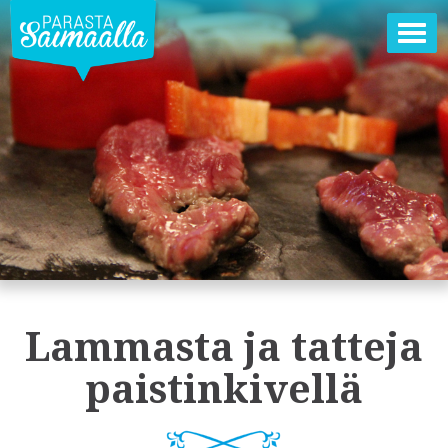
Ava
val
Lammasta ja tatteja
paistinkivellä