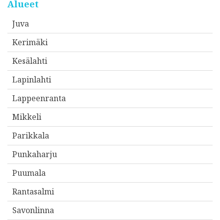
o
Alueet
i
Juva
t
Kerimäki
t
e
Kesälahti
e
Lapinlahti
s
Lappeenranta
i
*
Mikkeli
Parikkala
Punkaharju
Puumala
Rantasalmi
Savonlinna