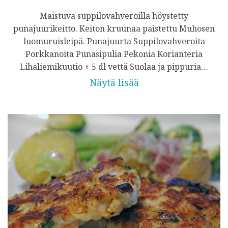
Maistuva suppilovahveroilla höystetty
punajuurikeitto. Keiton kruunaa paistettu Muhosen
luomuruisleipä. Punajuurta Suppilovahveroita
Porkkanoita Punasipulia Pekonia Korianteria
Lihaliemikuutio + 5 dl vettä Suolaa ja pippuria…
Näytä lisää