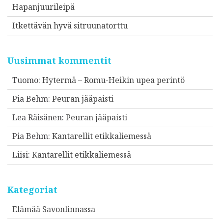
Hapanjuurileipä
Itkettävän hyvä sitruunatorttu
Uusimmat kommentit
Tuomo
:
Hytermä – Romu-Heikin upea perintö
Pia Behm
:
Peuran jääpaisti
Lea Räisänen
:
Peuran jääpaisti
Pia Behm
:
Kantarellit etikkaliemessä
Liisi
:
Kantarellit etikkaliemessä
Kategoriat
Elämää Savonlinnassa