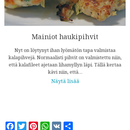
Mainiot haukipihvit
Nyt on löytynyt ihan lyömätön tapa valmistaa
kalapihvejä. Normaalisti pihvit on valmistettu niin,
että kalafileet ajetaan lihamyllyn läpi. Tällä kertaa
kävi niin, että…
Näytä lisää
F
T
Pi
W
V
S