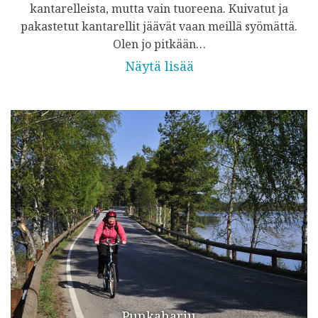
kantarelleista, mutta vain tuoreena. Kuivatut ja
pakastetut kantarellit jäävät vaan meillä syömättä.
Olen jo pitkään…
Näytä lisää
Punkaharju