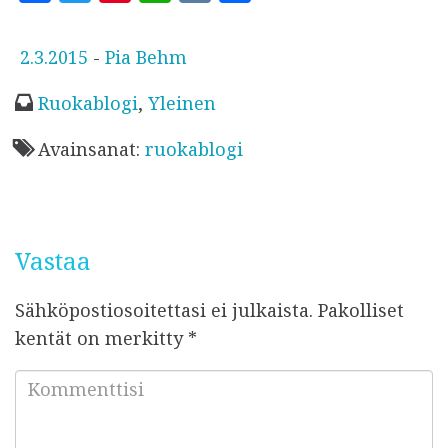
a
w
n
h
K
h
c
it
te
at
a
J
2.3.2015
-
Pia Behm
e
te
r
s
r
u
Ruokablogi
,
Yleinen
b
r
es
A
e
l
o
t
p
k
Avainsanat:
ruokablogi
a
o
p
i
k
s
t
Vastaa
u
Sähköpostiosoitettasi ei julkaista.
Pakolliset
kentät on merkitty
*
K
o
m