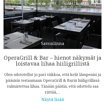
Savonlinna
OperaGrill & Bar – hienot näkymät ja
loistavaa lihaa hiiligrillistä
Olen odototellut jo pari viikkoa, että kelit lämpenisi ja
pääsisin testaamaan OperaGrill & Barin hiiligrillissä
valmistettua lihaa. Tänään päätin, että odottelu saa
riittää,…
Näytä lisää